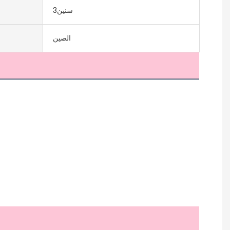
سنين3
الصين