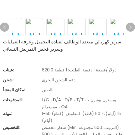
سرير كهربائي متعدد الوظائف لعيادة التجميل وغرفة العمليات
وسرير فحص التمريض النسائي
620.0 دولار/قطعة | دقيقة. الطلب: 1 قطعة
عينات:
دعم الشحن البحري
شحن:
الصين
مكان المنشأ:
L/C ، D/A ، D/P ، T/T ، ويسترن يونيون ،
المدفوعات:
مونيغرام ، OA
1-50 (قطع): 15 (أيام)،> 50 (قطع): للتفاوض
مهلة:
(أيام)
شعار مخصص (Min. الترتيب: 500 مجموعة) ،
التخصيص:
تغليف حسب الطلب (الحد الأدنى. الترتيب: 500