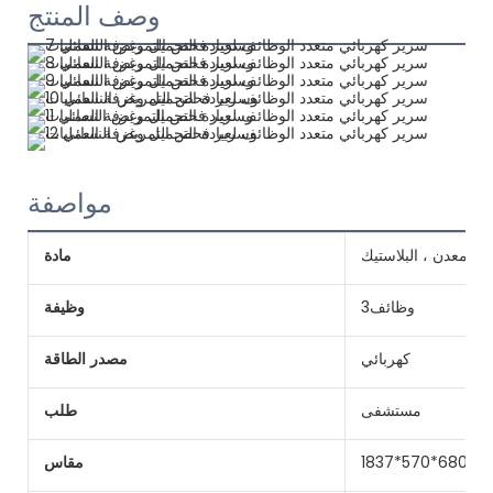
وصف المنتج
مواصفة
المعدن ، البلاستيك
مادة
وظائف3
وظيفة
كهربائي
مصدر الطاقة
مستشفى
طلب
1837*570*680-
مقاس