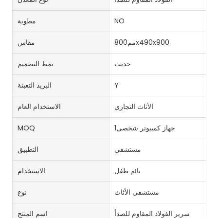
NO
مطوية
مم800x490x900
مقاس
حديث
نمط التصميم
Y
البريد التعبئة
الأثاث التجاري
الاستخدام العام
جهاز كمبيوتر شخصى1
MOQ
مستشفى
التطبيق
نائم طفل
الاستخدام
مستشفى الأثاث
نوع
سرير الفولاذ المقاوم للصدأ
اسم المنتج