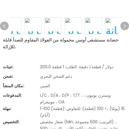
حضانة مستشفى أوسن محمولة من الفولاذ المقاوم للصدأ قابلة
للإزالة.
200.0 دولار / قطعة | دقيقة. الطلب: 1 قطعة
عينات:
دعم الشحن البحري
شحن:
الصين
مكان المنشأ:
L/C ، D/A ، D/P ، T/T ، ويسترن يونيون ،
المدفوعات:
مونيغرام ، OA
1-100 (قطعة): 15 (يومًا) ،> 100 (قطعة): للتفاوض
مهلة:
(أيام)
شعار مخصص (Min. الترتيب: 500 مجموعة) ،
التخصيص:
تغليف حسب الطلب (الحد الأدنى. الترتيب: 500