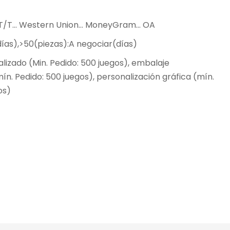
.. T/T... Western Union... MoneyGram... OA
días),>50(piezas):A negociar(días)
lizado (Min. Pedido: 500 juegos), embalaje
ín. Pedido: 500 juegos), personalización gráfica (mín.
os)