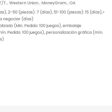
.. T/T... Western Union... MoneyGram... OA
ías), 2-50 (piezas): 7 (días), 51-100 (piezas): 15 (días),>
ra negociar (días)
lizado (Min. Pedido: 100 juegos), embalaje
ín. Pedido: 100 juegos), personalización gráfica (mín.
os)