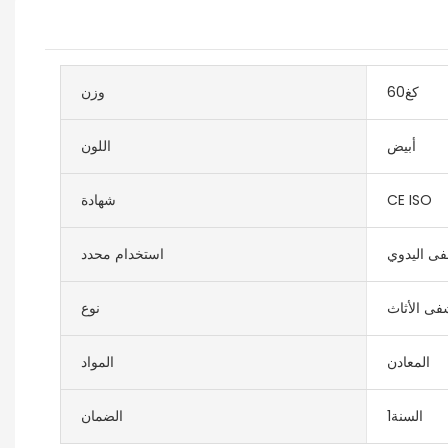
كغ60
وزن
أبيض
اللون
CE ISO
شهادة
فى اليدوي
استخدام محدد
ى الأثاث
نوع
المعادن
المواد
السنة1
الضمان