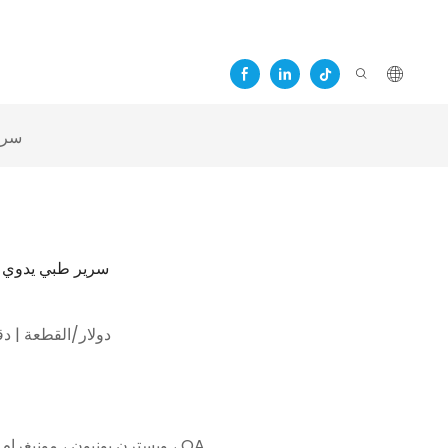
سري
سرير طبي يدوي ل
110.0 دولار/القطعة | دقي
L/C ، D/A ، D/P ، T/T ، ويسترن يونيون ، مونيغرام ، OA