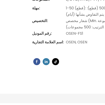
1-50 (قطع): 5 (أيام)، 51-100 (قطع): 7 (أيام)، 101-500 (قطع): 15 (أيام)،> 500 (قطع):
مهلة:
يتم التفاوض بشأنها (أيام)
شعار مخصص (Min. الترتيب: 500 مجموعة) ، تغليف حسب الطلب (الحد الأدنى. الترتيب:
التخصيص:
OSEN-FS1
رقم الموديل:
OSEN, OSEN
اسم العلامة التجارية: