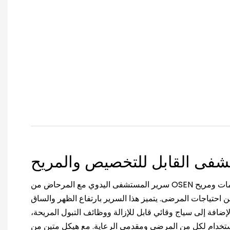
فى القابل للتخصيص والمريح
سرير المستشفى اليدوي مع المرحاض من OSEN هو سرير طبي متعدد الاستخدامات ومريح
احتياجات المرضى. يتميز هذا السرير بارتفاع الظهر والساق
الإضافة إلى سياج وقائي قابل للإزالة ووظائف التبول المريحة،
استخدام لكل من المرضى ومقدمي الرعاية. مع هيكل متين من