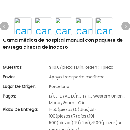
Cama médica de hospital manual con paquete de
entrega directa de inodoro
Muestras:
$110.0/pieza | Mín. orden : 1 pieza
Envío:
Apoyo transporte marítimo
Lugar De Origen:
Porcelana
Pagos:
L/C... D/A... D/P... T/T... Western Union...
MoneyGram... OA
Plazo De Entrega:
1-50(piezas):5(días),51-
100(piezas):7(días),101-
500(piezas):15(días),>500(piezas):A
negociar(días)