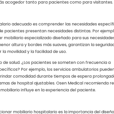
 más acogedor tanto para pacientes como para visitantes.
italario adecuado es comprender las necesidades específ
de pacientes presentan necesidades distintas. Por ejemplo
ar mobiliario especializado diseñado para sus necesidade
menor altura y bordes más suaves, garantizan la seguridad
la movilidad y la facilidad de uso.
ro de salud. ¿Los pacientes se someten con frecuencia a
ecíficos? Por ejemplo, los servicios ambulatorios puede
a brindar comodidad durante tiempos de espera prolongad
camas de hospital ajustables. Osen Medical recomienda re
biliario influye en la experiencia del paciente.
onar mobiliario hospitalario es la importancia del diseñ