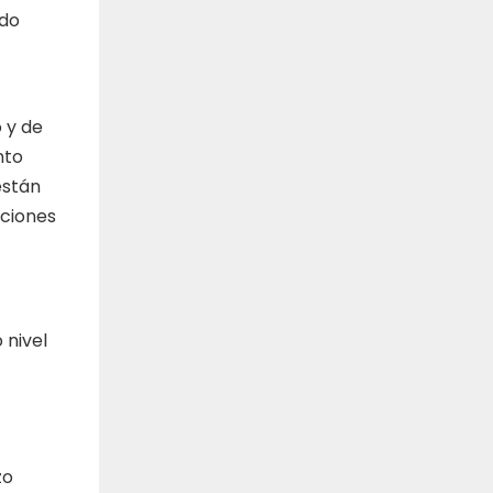
ndo
 y de
nto
están
nciones
 nivel
zo