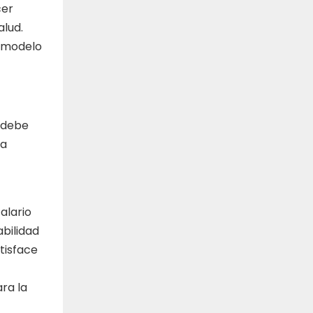
cer
alud.
n modelo
e debe
la
alario
bilidad
tisface
ra la