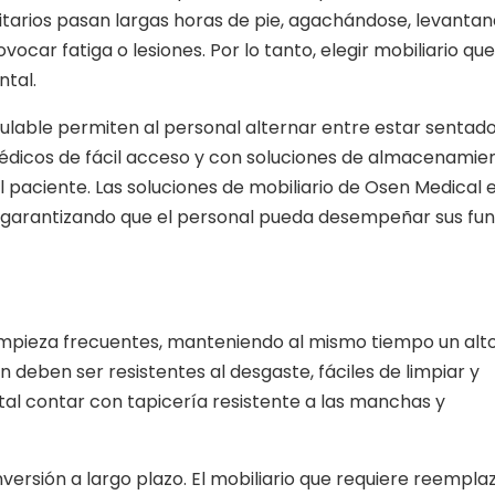
itarios pasan largas horas de pie, agachándose, levanta
ocar fatiga o lesiones. Por lo tanto, elegir mobiliario que
tal.
gulable permiten al personal alternar entre estar sentado
 médicos de fácil acceso y con soluciones de almacenamie
al paciente. Las soluciones de mobiliario de Osen Medical 
, garantizando que el personal pueda desempeñar sus fu
 limpieza frecuentes, manteniendo al mismo tiempo un alto
ón deben ser resistentes al desgaste, fáciles de limpiar y
al contar con tapicería resistente a las manchas y
inversión a largo plazo. El mobiliario que requiere reempla