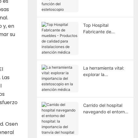
o es
comprender la función
del estetoscopio
osas
nal.
Top Hospital
 y, en
Fabricante de
rmar su
muebles - Productos
de calidad para
instalaciones de
atención médica
La herramienta vital:
El
explorar la
 Las
importancia del
l
estetoscopio en la
os
atención médica
sfuerzo
Carrido del hospital
navegando el entorno
del hospital: la
ad. Osen
importancia del
tranvía del hospital
eneral