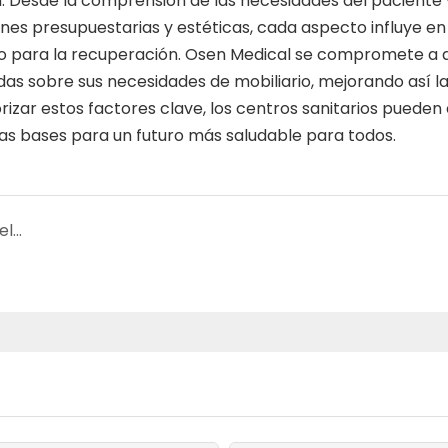
. Desde la comprensión de las necesidades del paciente 
nes presupuestarias y estéticas, cada aspecto influye en
io para la recuperación. Osen Medical se compromete a 
das sobre sus necesidades de mobiliario, mejorando así l
rizar estos factores clave, los centros sanitarios pueden
 las bases para un futuro más saludable para todos.
Su solución integral: Por qué es importante elegir un proveedor integral de dispositivos médicos