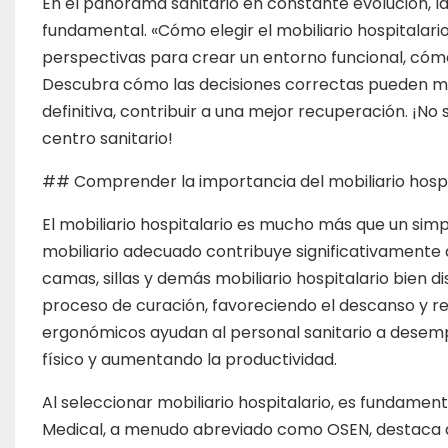
En el panorama sanitario en constante evolución, la
fundamental. «Cómo elegir el mobiliario hospitalari
perspectivas para crear un entorno funcional, cóm
Descubra cómo las decisiones correctas pueden mejor
definitiva, contribuir a una mejor recuperación. ¡N
centro sanitario!
## Comprender la importancia del mobiliario hospi
El mobiliario hospitalario es mucho más que un simpl
mobiliario adecuado contribuye significativamente a
camas, sillas y demás mobiliario hospitalario bie
proceso de curación, favoreciendo el descanso y re
ergonómicos ayudan al personal sanitario a desemp
físico y aumentando la productividad.
Al seleccionar mobiliario hospitalario, es fundamen
Medical, a menudo abreviado como OSEN, destaca q