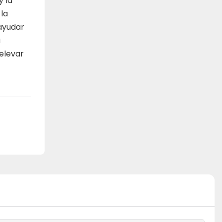
y la
 la
ayudar
a
 elevar