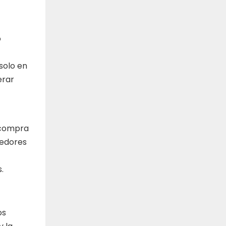
o
solo en
erar
a compra
eedores
.
os