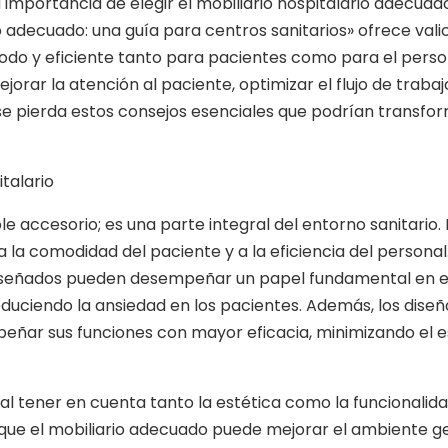
 importancia de elegir el mobiliario hospitalario adecuad
o adecuado: una guía para centros sanitarios» ofrece vali
odo y eficiente tanto para pacientes como para el perso
ar la atención al paciente, optimizar el flujo de trabajo
o se pierda estos consejos esenciales que podrían transfo
talario
e accesorio; es una parte integral del entorno sanitario. 
 la comodidad del paciente y a la eficiencia del personal.
n diseñados pueden desempeñar un papel fundamental en e
duciendo la ansiedad en los pacientes. Además, los diseñ
eñar sus funciones con mayor eficacia, minimizando el e
tal tener en cuenta tanto la estética como la funcionalid
ue el mobiliario adecuado puede mejorar el ambiente g